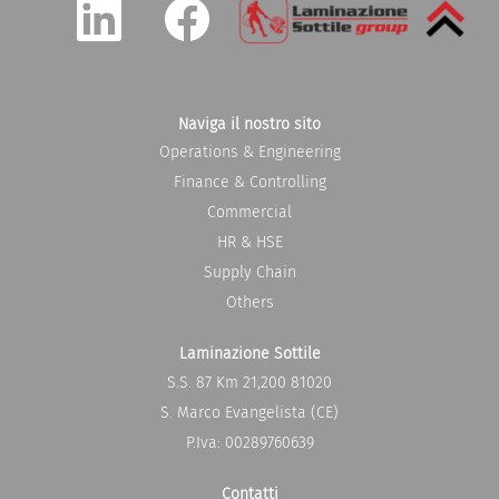
i
i
a
a
p
p
r
r
e
e
i
i
n
n
u
u
Naviga il nostro sito
n
n
Operations & Engineering
a
a
n
n
Finance & Controlling
u
u
o
o
Commercial
v
v
a
a
HR & HSE
s
s
c
c
Supply Chain
h
h
e
e
Others
d
d
a
a
.
.
Laminazione Sottile
S.S. 87 Km 21,200 81020
S. Marco Evangelista (CE)
P.Iva: 00289760639
Contatti