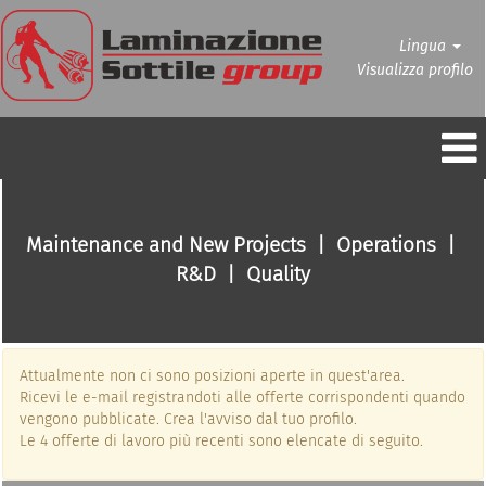
Lingua
Visualizza profilo
Operations
&
Engineering
Maintenance and New Projects | Operations |
It
R&D | Quality
Attualmente non ci sono posizioni aperte in quest'area.
Ricevi le e-mail registrandoti alle offerte corrispondenti quando
vengono pubblicate. Crea l'avviso dal tuo profilo.
Le 4 offerte di lavoro più recenti sono elencate di seguito.