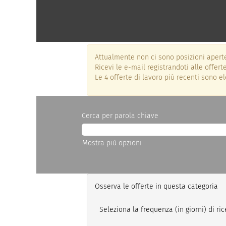
Attualmente non ci sono posizioni aperte
Ricevi le e-mail registrandoti alle offer
Le 4 offerte di lavoro più recenti sono e
Cerca per parola chiave
Mostra più opzioni
Osserva le offerte in questa categoria
Seleziona la frequenza (in giorni) di ri