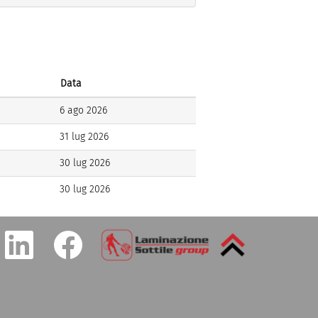
Data
6 ago 2026
31 lug 2026
30 lug 2026
30 lug 2026
S
S
i
i
a
a
p
p
r
r
e
e
i
i
n
n
u
u